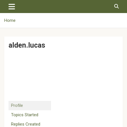
Skip
to
content
Home
alden.lucas
Profile
Topics Started
Replies Created