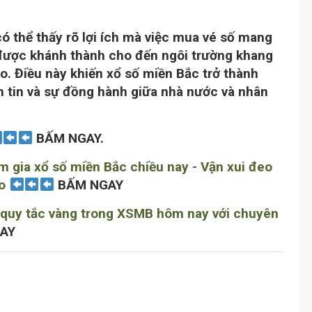
ó thể thấy rõ lợi ích mà việc mua vé số mang
i được khánh thành cho đến ngôi trường khang
o. Điều này khiến xổ số miền Bắc trở thành
m tin và sự đồng hành giữa nhà nước và nhân
BẤM NGAY.
 gia xổ số miền Bắc chiều nay - Vận xui đeo
o
BẤM NGAY
 quy tắc vàng trong XSMB hôm nay với chuyên
AY