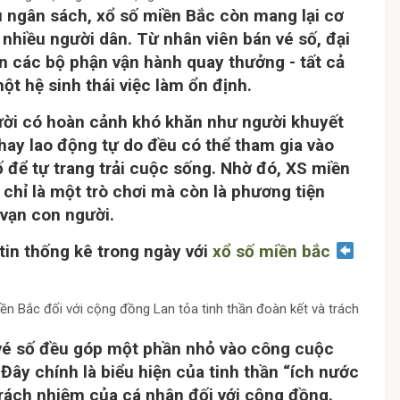
 ngân sách, xổ số miền Bắc còn mang lại cơ
t nhiều người dân. Từ nhân viên bán vé số, đại
n các bộ phận vận hành quay thưởng - tất cả
t hệ sinh thái việc làm ổn định.
ười có hoàn cảnh khó khăn như người khuyết
, hay lao động tự do đều có thể tham gia vào
 để tự trang trải cuộc sống. Nhờ đó, XS miền
chỉ là một trò chơi mà còn là phương tiện
vạn con người.
tin thống kê trong ngày với
xổ số miền bắc
ền Bắc đối với cộng đồng Lan tỏa tinh thần đoàn kết và trách
vé số đều góp một phần nhỏ vào công cuộc
Đây chính là biểu hiện của tinh thần “ích nước
n trách nhiệm của cá nhân đối với cộng đồng.