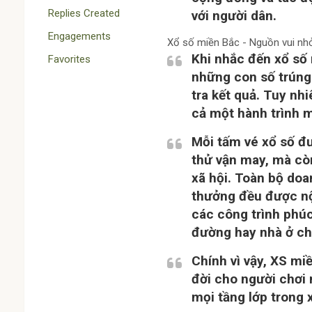
Replies Created
với người dân.
Engagements
Xổ số miền Bắc - Nguồn vui nhỏ,
Khi nhắc đến xổ số
Favorites
những con số trúng
tra kết quả. Tuy nhi
cả một hành trình 
Mỗi tấm vé xổ số đư
thử vận may, mà còn
xã hội. Toàn bộ doan
thưởng đều được nộ
các công trình phúc
đường hay nhà ở ch
Chính vì vậy, XS mi
đời cho người chơi 
mọi tầng lớp trong x