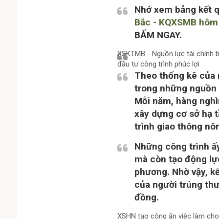
Nhớ xem bảng kết q
Bắc - KQXSMB hôm 
BẤM NGAY.
XSKTMB - Nguồn lực tài chính 
đầu tư công trình phúc lợi
Theo thống kê của n
trong những nguồn 
Mỗi năm, hàng nghì
xây dựng cơ sở hạ t
trình giao thông nô
Những công trình ấy
mà còn tạo động lực
phương. Nhờ vậy, k
của người trúng th
đồng.
XSHN tạo công ăn việc làm cho