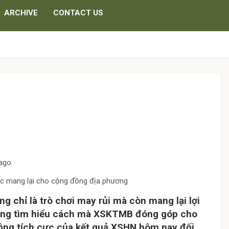
ARCHIVE
CONTACT US
 ago
Bắc mang lại cho cộng đồng địa phương
g chỉ là trò chơi may rủi mà còn mang lại lợi
 Cùng tìm hiểu cách mà XSKTMB đóng góp cho
ộng tích cực của kết quả XSHN hôm nay đối